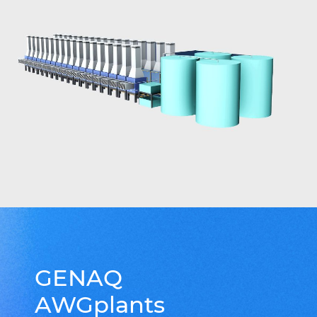
GENAQ
AWGplants