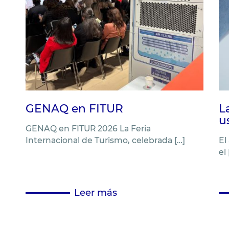
GENAQ en FITUR
L
u
GENAQ en FITUR 2026 La Feria
Internacional de Turismo, celebrada […]
El
el 
Leer más